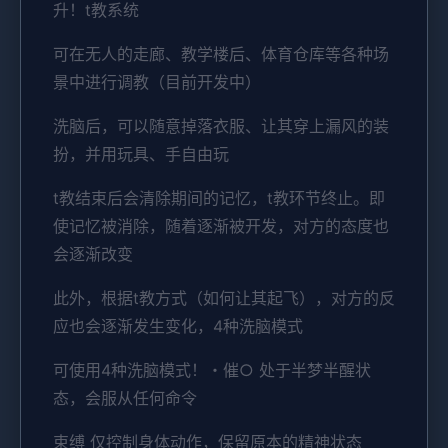
升！t教系统
可在无人的走廊、教学楼后、体育仓库等各种场
景中进行调教（目前开发中）
洗脑后，可以随意掉落衣服、让其穿上漏风的装
扮，并用玩具、手自由玩
t教结束后会清除期间的记忆，t教环节终止。即
使记忆被消除，随着逐渐被开发，对方的态度也
会逐渐改变
此外，根据t教方式（如何让其起飞），对方的反
应也会逐渐发生变化，4种洗脑模式
可使用4种洗脑模式！・催○ 处于半梦半醒状
态，会服从任何命令
束缚 仅控制身体动作，保留原本的精神状态