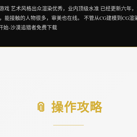
的游戏 艺术风格出众渲染优秀，业内顶级水准 已经更新六年，
，能接触的人物很多，审美也在线。 不管从CG建模到CG渲
开始-沙漠追猎者免费下载
📎 操作攻略