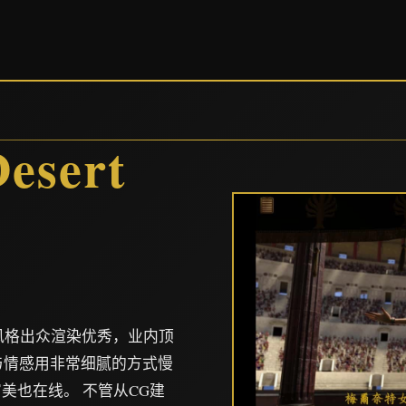
）
sert
术风格出众渲染优秀，业内顶
情与情感用非常细腻的方式慢
美也在线。 不管从CG建