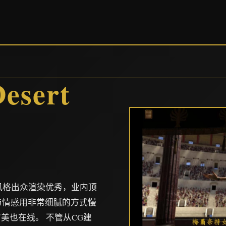
）
sert
术风格出众渲染优秀，业内顶
情与情感用非常细腻的方式慢
美也在线。 不管从CG建