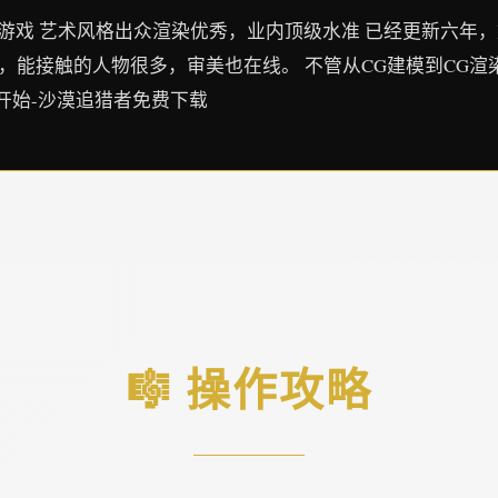
的游戏 艺术风格出众渲染优秀，业内顶级水准 已经更新六年，
，能接触的人物很多，审美也在线。 不管从CG建模到CG渲
开始-沙漠追猎者免费下载
🎼 操作攻略