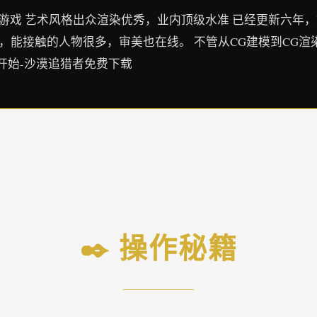
的游戏 艺术风格出众渲染优秀，业内顶级水准 已经更新六年，
，能接触的人物很多，审美也在线。 不管从CG建模到CG渲
开始-沙漠追猎者免费下载
✒️ 操作秘籍