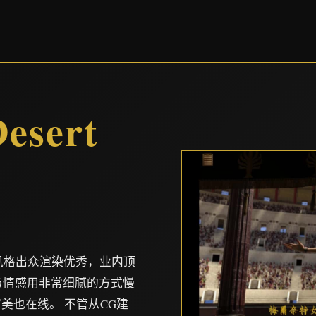
）
sert
术风格出众渲染优秀，业内顶
情与情感用非常细腻的方式慢
美也在线。 不管从CG建